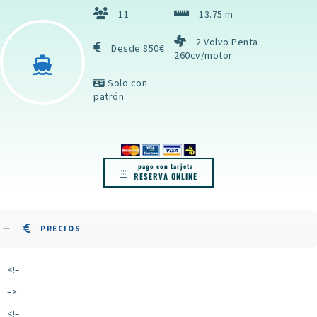
11
13.75 m
2 Volvo Penta
Desde 850€
260cv/motor
Solo con
patrón
pago con tarjeta
RESERVA ONLINE
PRECIOS
<!–
–>
<!–