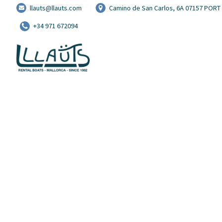
llauts@llauts.com
Camino de San Carlos, 6A 07157 POR
+34 971 672094