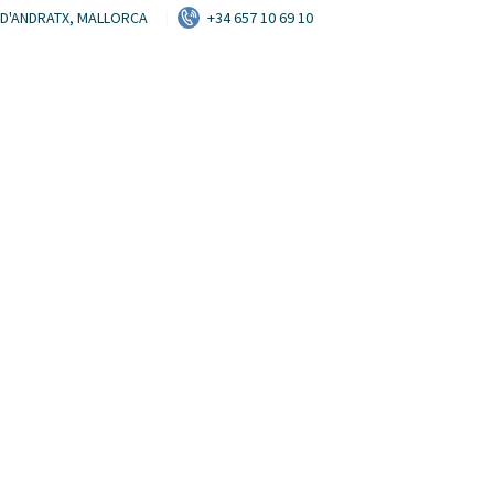
HOME
T D'ANDRATX, MALLORCA
+34 657 10 69 10
ALQUILER
DISPONIBILIDAD
CONTACTO