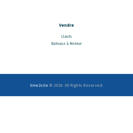
Vendre
Llauts
Bateaux à Moteur
time2site
© 2026. All Rights Reserved.
English
Español
Deutsch