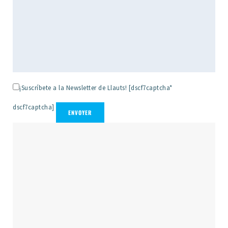
¡Suscríbete a la Newsletter de Llauts!
[dscf7captcha*
dscf7captcha]