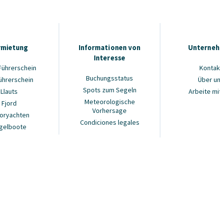
rmietung
Informationen von
Unterne
Interesse
Führerschein
Kontak
Buchungsstatus
ührerschein
Über u
Spots zum Segeln
Llauts
Arbeite mi
Meteorologische
Fjord
Vorhersage
oryachten
Condiciones legales
gelboote