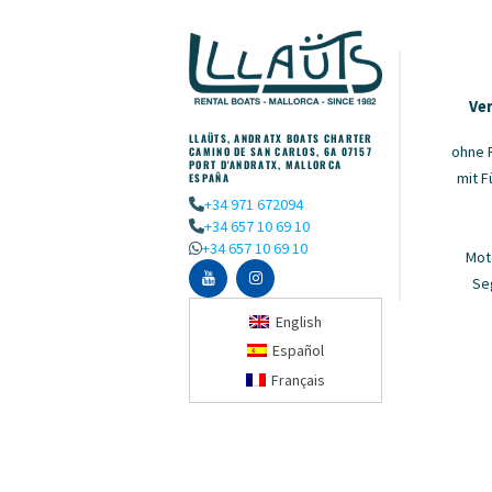
Ve
LLAÜTS, ANDRATX BOATS CHARTER
ohne 
CAMINO DE SAN CARLOS, 6A 07157
PORT D'ANDRATX, MALLORCA
mit F
ESPAÑA
+34 971 672094
+34 657 10 69 10
+34 657 10 69 10
Mot
Se
English
Español
Français