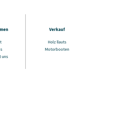
hmen
Verkauf
t
Holz llauts
ns
Motorbooten
t uns