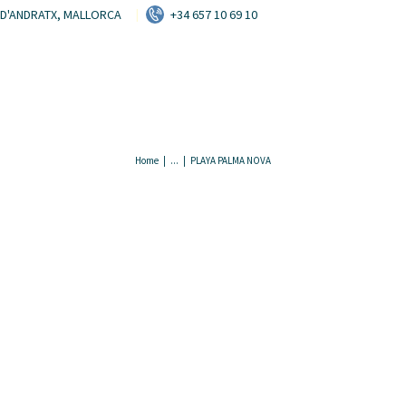
HOME
T D'ANDRATX, MALLORCA
+34 657 10 69 10
VERMIETUNG
RESERVIEREN
KONTAKT
Home
...
PLAYA PALMA NOVA