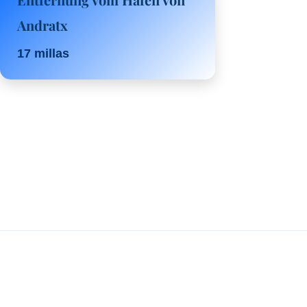
Andratx
17 millas