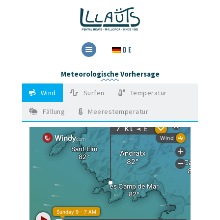
HOME
DE
VERMIETUNG
RESERVIEREN
Meteorologische Vorhersage
KONTAKT
Wind
Surfen
Temperatur
Fällung
Meerestemperatur