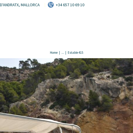
HOME
T D'ANDRATX, MALLORCA
+34 657 10 69 10
ALQUILER
DISPONIBILIDAD
CONTACTO
Home
...
Estable 415