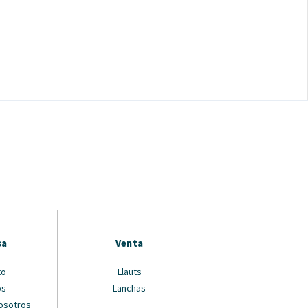
sa
Venta
to
Llauts
os
Lanchas
Nosotros