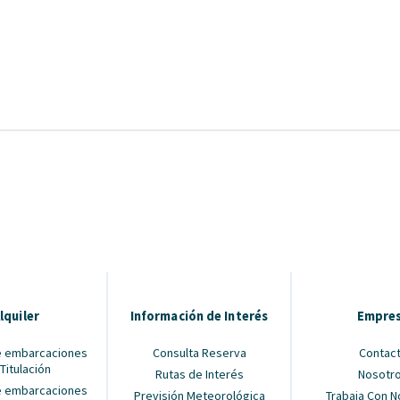
lquiler
Información de Interés
Empre
de embarcaciones
Consulta Reserva
Contac
 Titulación
Rutas de Interés
Nosotr
de embarcaciones
Previsión Meteorológica
Trabaja Con 