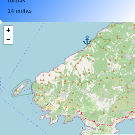
14 millas
+
−