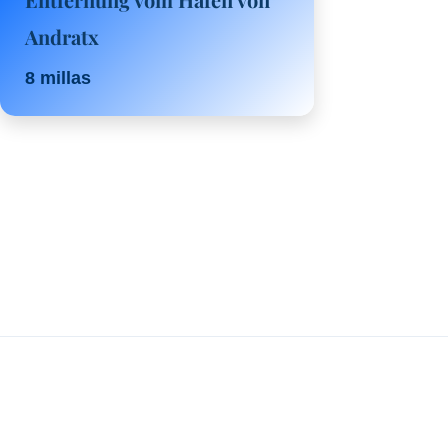
Andratx
8 millas