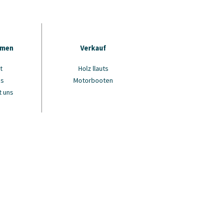
hmen
Verkauf
t
Holz llauts
ns
Motorbooten
t uns