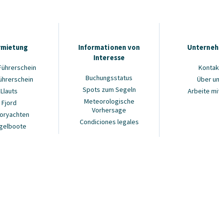
rmietung
Informationen von
Unterne
Interesse
Führerschein
Kontak
Buchungsstatus
ührerschein
Über u
Spots zum Segeln
Llauts
Arbeite mi
Meteorologische
Fjord
Vorhersage
oryachten
Condiciones legales
gelboote