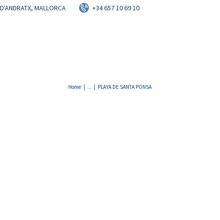
HOME
T D'ANDRATX, MALLORCA
+34 657 10 69 10
VERMIETUNG
RESERVIEREN
KONTAKT
Home
...
PLAYA DE SANTA PONSA