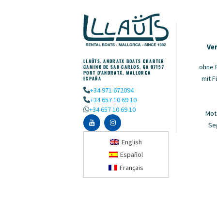
Ve
LLAÜTS, ANDRATX BOATS CHARTER
ohne 
CAMINO DE SAN CARLOS, 6A 07157
PORT D'ANDRATX, MALLORCA
mit F
ESPAÑA
+34 971 672094
+34 657 10 69 10
+34 657 10 69 10
Mot
Se
English
Español
Français