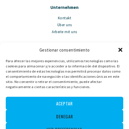
Unternehmen
Kontakt
Über uns
Arbeite mit uns
Gestionar consentimiento
Verkauf
Para ofrecer las mejores experiencias, utilizamos tecnologías como las
cookies para almacenar y/o acceder a la información del dispositivo. El
Holz llauts
consentimiento de estas tecnologías nos permitirá procesar datos como
Motorbooten
el comportamiento de navegación o las identificaciones únicas en este
sitio. No consentir o retirar el consentimiento, puede afectar
negativamente a ciertas características y funciones.
ACEPTAR
DENEGAR
time2site
© 2026. All Rights Reserved.